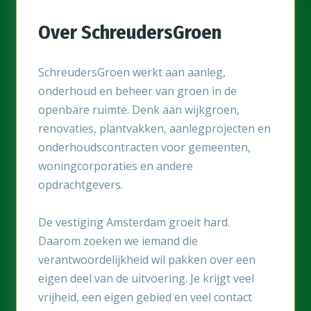
hun ontwikkeling.
Over SchreudersGroen
Snel schakelen als situaties buiten veranderen.
Vooruitdenken en zorgen dat materiaal, machines en
SchreudersGroen werkt aan aanleg,
planning kloppen.
onderhoud en beheer van groen in de
Regelmatig buiten aanwezig zijn op projecten in
openbare ruimte. Denk aan wijkgroen,
Amsterdam.
renovaties, plantvakken, aanlegprojecten en
onderhoudscontracten voor gemeenten,
woningcorporaties en andere
opdrachtgevers.
De vestiging Amsterdam groeit hard.
Daarom zoeken we iemand die
verantwoordelijkheid wil pakken over een
eigen deel van de uitvoering. Je krijgt veel
vrijheid, een eigen gebied en veel contact