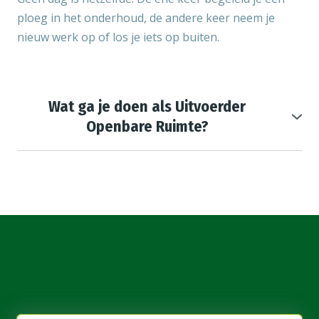
ploeg in het onderhoud, de andere keer neem je
nieuw werk op of los je iets op buiten.
Wat ga je doen als Uitvoerder
Openbare Ruimte?
Aansturen en begeleiden van medewerkers en
voormannen buiten.
Zorgen dat projecten goed gepland en uitgevoerd
worden.
Contact onderhouden met toezichthouders,
opdrachtgevers en collega’s.
Werk opnemen, inmeten en voorbereiden samen
met het bedrijfsbureau.
Bewaken van kwaliteit, veiligheid en voortgang.
Ploegen coachen en medewerkers verder helpen in