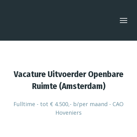
Vacature Uitvoerder Openbare
Ruimte (Amsterdam)
Fulltime - tot € 4.500,- b/per maand - CAO
Hoveniers