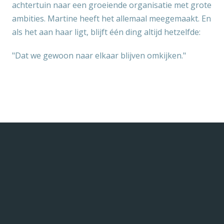
achtertuin naar een groeiende organisatie met grote
ambities. Martine heeft het allemaal meegemaakt. En
als het aan haar ligt, blijft één ding altijd hetzelfde:
"Dat we gewoon naar elkaar blijven omkijken."